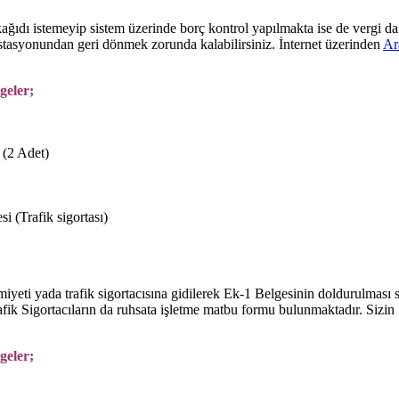
ağıdı istemeyip sistem üzerinde borç kontrol yapılmakta ise de vergi d
tasyonundan geri dönmek zorunda kalabilirsiniz. İnternet üzerinden
Ar
geler;
 (2 Adet)
i (Trafik sigortası)
iyeti yada trafik sigortacısına gidilerek Ek-1 Belgesinin doldurulması
ik Sigortacıların da ruhsata işletme matbu formu bulunmaktadır. Sizin iç
geler;