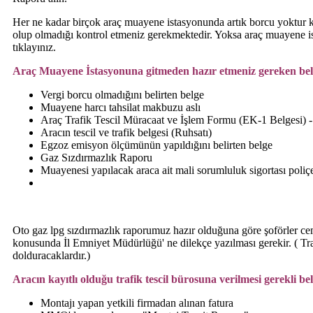
Her ne kadar birçok araç muayene istasyonunda artık borcu yoktur k
olup olmadığı kontrol etmeniz gerekmektedir. Yoksa araç muayene is
tıklayınız.
Araç Muayene İstasyonuna gitmeden hazır etmeniz gereken bel
Vergi borcu olmadığını belirten belge
Muayene harcı tahsilat makbuzu aslı
Araç Trafik Tescil Müracaat ve İşlem Formu (EK-1 Belgesi) -
Aracın tescil ve trafik belgesi (Ruhsatı)
Egzoz emisyon ölçümünün yapıldığını belirten belge
Gaz Sızdırmazlık Raporu
Muayenesi yapılacak araca ait mali sorumluluk sigortası poliçes
Oto gaz lpg sızdırmazlık raporumuz hazır olduğuna göre şoförler cem
konusunda İl Emniyet Müdürlüğü' ne dilekçe yazılması gerekir. ( Traf
dolduracaklardır.)
Aracın kayıtlı olduğu trafik tescil bürosuna verilmesi gerekli bel
Montajı yapan yetkili firmadan alınan fatura