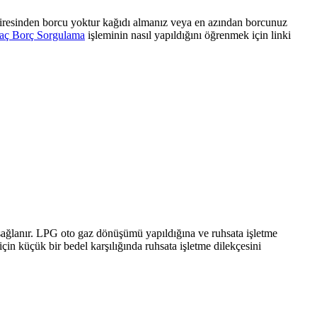
airesinden borcu yoktur kağıdı almanız veya en azından borcunuz
aç Borç Sorgulama
işleminin nasıl yapıldığını öğrenmek için linki
 sağlanır. LPG oto gaz dönüşümü yapıldığına ve ruhsata işletme
in küçük bir bedel karşılığında ruhsata işletme dilekçesini