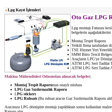
Lpg Kayıt İşlemleri
Oto Gaz LPG R
Lpg montajı Faturası kesi
belgelerin aşağıdakilerin
Montaj Tespit Raporu
Yetkili firma tarafından 
TSE Hizmet Yeri Yeterlili
SMM Büro Tescil Belgesi
Araçların LPG'ye Dönüşü
AİTM LPG Seri Tadilat T
AİTM LPG Seri Tadilat A
Makina Mühendisleri Odasından alınacak belgeler
;
Montaj Tespit Raporu
nun onaylı nüshası
LPG Gaz Sızdırmazlık Raporu
L
PG stickerı
LPG Ruhsatı
(Bu ruhsat aracın Gaz Sızdırmazlık Raporu aldı
Aracınıza LPG dönüşüm montajı yapıldıktan sonra kullanılan malzem
Raporu alın.